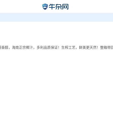
榨，口感香醇，海南正宗椰汁，多利品质保证！生榨工艺，鲜美更天然！整箱