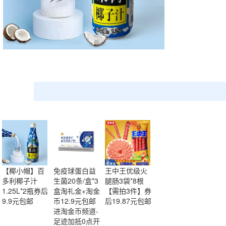
【椰小帽】百
免疫球蛋白益
王中王优级火
多利椰子汁
生菌20条/盒*3
腿肠3袋*8根
1.25L*2瓶券后
盒淘礼金+淘金
【需拍3件】券
9.9元包邮
币12.9元包邮
后19.87元包邮
进淘金币频道-
足迹加抵0点开