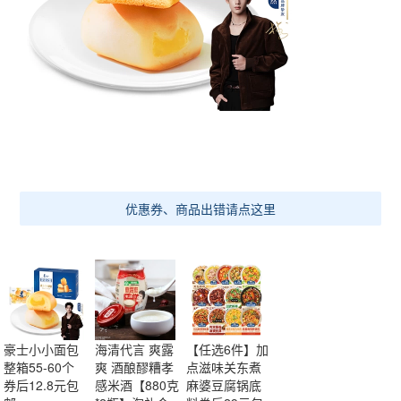
优惠券、商品出错请点这里
豪士小小面包
海清代言 爽露
【任选6件】加
整箱55-60个
爽 酒酿醪糟孝
点滋味关东煮
券后12.8元包
感米酒【880克
麻婆豆腐锅底