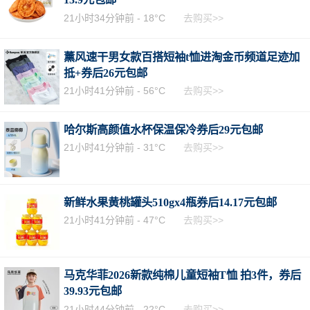
21小时34分钟前 -
18°C
去购买>>
薰风速干男女款百搭短袖t恤进淘金币频道足迹加
抵+券后26元包邮
21小时41分钟前 -
56°C
去购买>>
哈尔斯高颜值水杯保温保冷券后29元包邮
21小时41分钟前 -
31°C
去购买>>
新鲜水果黄桃罐头510gx4瓶券后14.17元包邮
21小时41分钟前 -
47°C
去购买>>
马克华菲2026新款纯棉儿童短袖T恤 拍3件，券后
39.93元包邮
21小时44分钟前 -
22°C
去购买>>