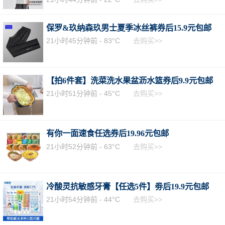
保罗&玖纳森玖男士夏季冰丝裤券后15.9元包邮
21小时45分钟前 -
83°C
去购买>>
【拍6件套】洗菜洗水果盆沥水篮券后9.9元包邮
21小时51分钟前 -
45°C
去购买>>
有你一面速食任选券后19.96元包邮
21小时52分钟前 -
63°C
去购买>>
冷酸灵抗敏感牙膏【任选5件】劵后19.9元包邮
21小时54分钟前 -
44°C
去购买>>