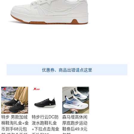
优惠券、商品出错请点这里
特步 男款加绒
特步行云DC防
森马增高休闲
棉鞋淘礼金+金
泼水跑鞋礼金
厚底跑步运动
币到手68元包
+下拉点击淘金
鞋劵后49.9元