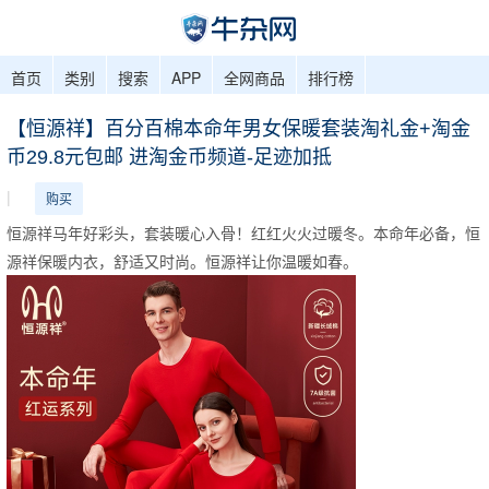
首页
类别
搜索
APP
全网商品
排行榜
【恒源祥】百分百棉本命年男女保暖套装淘礼金+淘金
币29.8元包邮 进淘金币频道-足迹加抵
|
购买
恒源祥马年好彩头，套装暖心入骨！红红火火过暖冬。本命年必备，恒
源祥保暖内衣，舒适又时尚。恒源祥让你温暖如春。