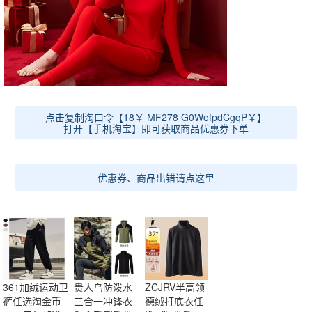
点击复制淘口令【18￥ MF278 G0WofpdCgqP￥】
打开【手机淘宝】即可获取商品优惠券下单
优惠券、商品出错请点这里
361加绒运动卫
贵人鸟防泼水
ZCJRV半高领
裤任选淘金币
三合一冲锋衣
德绒打底衣任