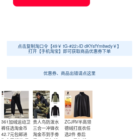
点击复制淘口令【49￥ tG-#22>lD dKYsfYm8wdy￥】
打开【手机淘宝】即可获取商品优惠券下单
优惠券、商品出错请点这里
361加绒运动卫
贵人鸟防泼水
ZCJRV半高领
裤任选淘金币
三合一冲锋衣
德绒打底衣任
42.7元包邮进
淘金币到手劵
选2件 劵后