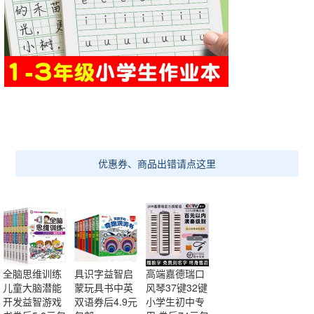
优惠券、商品出错请点这里
全脑思维训练
具识字益智启
高端嘉德瑞口
儿童大脑潜能
蒙玩具书中英
风琴37键32键
开发益智游戏
双语券后4.9元
小学生初中专